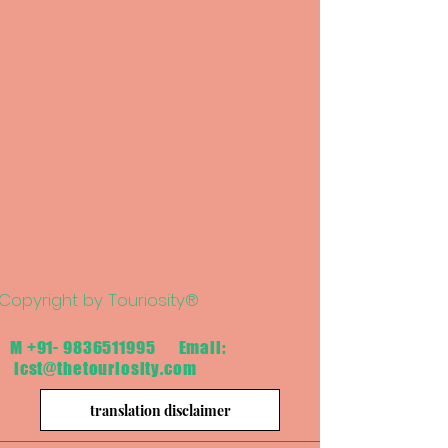
Copyright by Touriosity®
M
+91- 9836511995
Email:
icst@thetouriosity.com
translation disclaimer